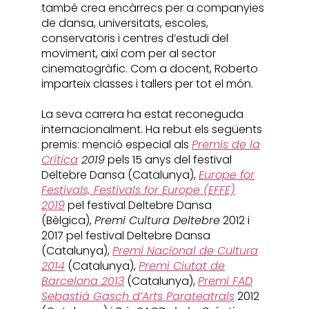
també crea encàrrecs per a companyies
de dansa, universitats, escoles,
conservatoris i centres d’estudi del
moviment, així com per al sector
cinematogràfic. Com a docent, Roberto
imparteix classes i tallers per tot el món.
La seva carrera ha estat reconeguda
internacionalment. Ha rebut els següents
premis: menció especial als
Premis de la
Crítica
2019
pels 15 anys del festival
Deltebre Dansa (Catalunya),
Europe for
Festivals, Festivals for Europe (EFFE)
2019
pel festival Deltebre Dansa
(Bèlgica),
Premi Cultura Deltebre
2012 i
2017 pel festival Deltebre Dansa
(Catalunya),
Premi Nacional de Cultura
2014
(Catalunya),
Premi Ciutat de
Barcelona 2013
(Catalunya),
Premi FAD
Sebastià Gasch d’Arts Parateatrals
2012