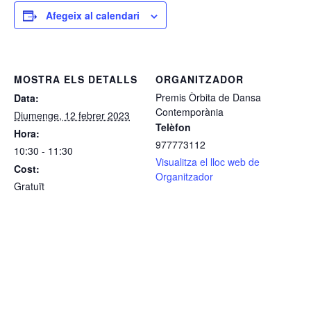
Afegeix al calendari
MOSTRA ELS DETALLS
ORGANITZADOR
Premis Òrbita de Dansa
Data:
Contemporània
Diumenge, 12 febrer 2023
Telèfon
Hora:
977773112
10:30 - 11:30
Visualitza el lloc web de
Cost:
Organitzador
Gratuït